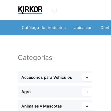
Ir
al
contenido
Catálogo de productos
Ubicación
Cont
Categorías
Accesorios para Vehículos
+
Agro
+
Animales y Mascotas
+