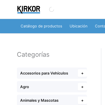
Ir
al
contenido
Catálogo de productos
Ubicación
Cont
Categorías
Accesorios para Vehículos
+
Agro
+
Animales y Mascotas
+