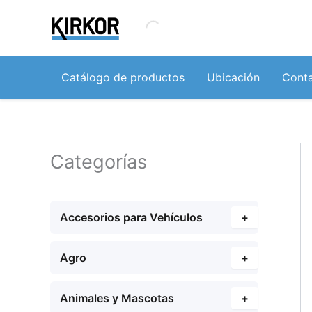
Ir
al
contenido
Catálogo de productos
Ubicación
Cont
Categorías
Accesorios para Vehículos
+
Agro
+
Animales y Mascotas
+