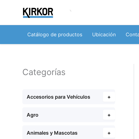
Ir
al
contenido
Catálogo de productos
Ubicación
Cont
Categorías
Accesorios para Vehículos
+
Agro
+
Animales y Mascotas
+