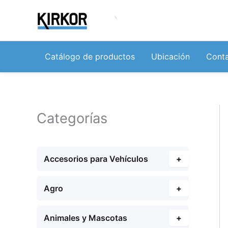
Ir
al
contenido
Catálogo de productos
Ubicación
Cont
Categorías
Accesorios para Vehículos
+
Agro
+
Animales y Mascotas
+