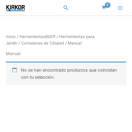
Ir
Buscar
al
contenido
Inicio
/
Herramientas6b51f
/
Herramientas para
Jardín
/
Cortadoras de Césped
/ Manual
Manual
No se han encontrado productos que coincidan
con tu selección.