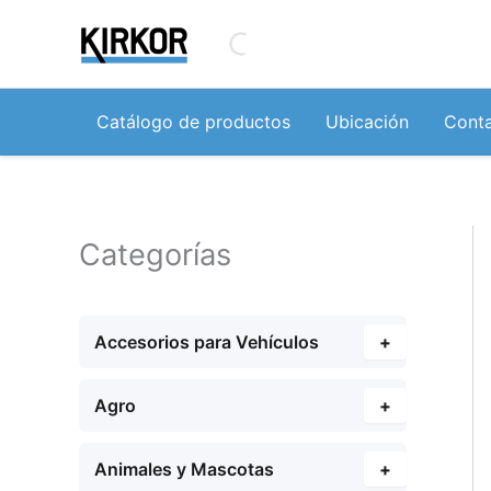
Ir
al
contenido
Catálogo de productos
Ubicación
Cont
Categorías
Accesorios para Vehículos
+
Agro
+
Animales y Mascotas
+