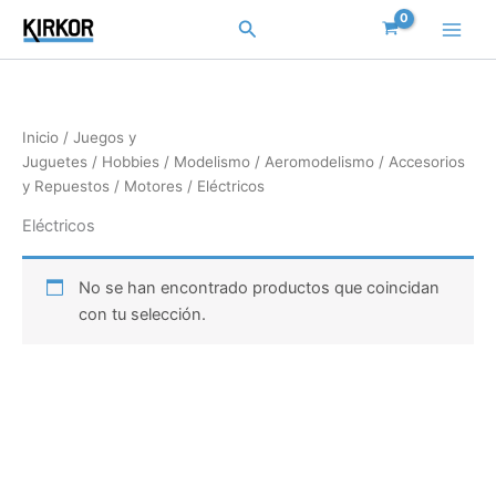
Ir
Buscar
al
contenido
Inicio
/
Juegos y
Juguetes
/
Hobbies
/
Modelismo
/
Aeromodelismo
/
Accesorios
y Repuestos
/
Motores
/ Eléctricos
Eléctricos
No se han encontrado productos que coincidan
con tu selección.