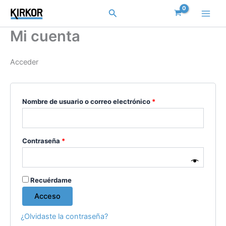
Ir
Obligatorio
Obligatorio
Buscar
al
contenido
Mi cuenta
Acceder
Nombre de usuario o correo electrónico
*
Contraseña
*
Recuérdame
Acceso
¿Olvidaste la contraseña?