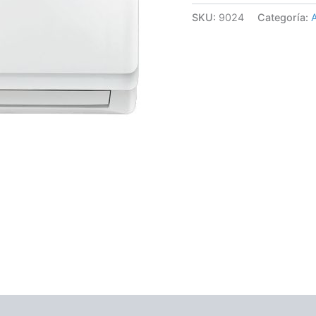
SKU:
9024
Categoría: