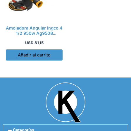
Amoladora Angular Ingco 4
1/2 950w Ag9508
Industrial Kirkor
USD
81,15
Añadir al carrito
Categorías