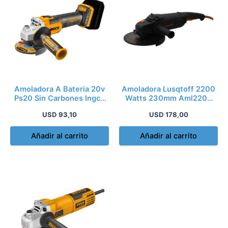
Amoladora A Bateria 20v
Amoladora Lusqtoff 2200
Ps20 Sin Carbones Ingco
Watts 230mm Aml2200
Color Anaran
Black Series
USD
93,10
USD
178,00
Añadir al carrito
Añadir al carrito