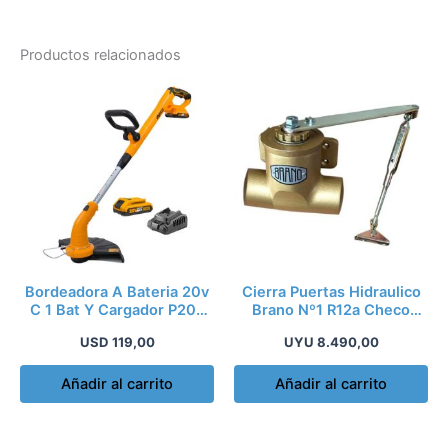
Productos relacionados
Bordeadora A Bateria 20v
Cierra Puertas Hidraulico
C 1 Bat Y Cargador P20s
Brano Nº1 R12a Checo
Mango Reg
Maximo 25 Kg
USD
119,00
UYU
8.490,00
Añadir al carrito
Añadir al carrito