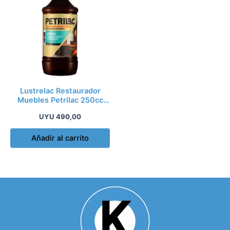
Lustrelac Restaurador
Muebles Petrilac 250cc
Tono Oscuro
UYU
490,00
Añadir al carrito