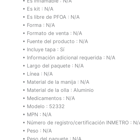
• Es inflamable : N/A
• Es kit : N/A
• Es libre de PFOA : N/A
• Forma : N/A
• Formato de venta : N/A
• Fuente del producto : N/A
• Incluye tapa : Sí
• Información adicional requerida : N/A
• Largo del paquete : N/A
• Línea : N/A
• Material de la manija : N/A
• Material de la olla : Aluminio
• Medicamentos : N/A
• Modelo : 52332
• MPN : N/A
• Número de registro/certificación INMETRO : N/
• Peso : N/A
• Peso del paquete : N/A