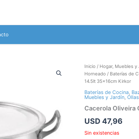
acto
Inicio
/
Hogar, Muebles y 
Horneado
/
Baterías de C
14.5lt 35x16cm Kirkor
Baterías de Cocina
,
Ba
Muebles y Jardín
,
Olla
Cacerola Oliveira
USD
47,96
Sin existencias