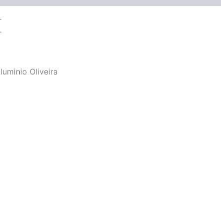
r
r
uminio Oliveira