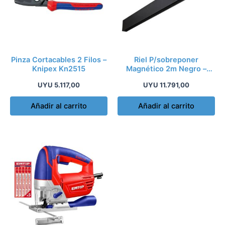
Pinza Cortacables 2 Filos –
Riel P/sobreponer
Knipex Kn2515
Magnético 2m Negro –
Ao1070
UYU
5.117,00
UYU
11.791,00
Añadir al carrito
Añadir al carrito