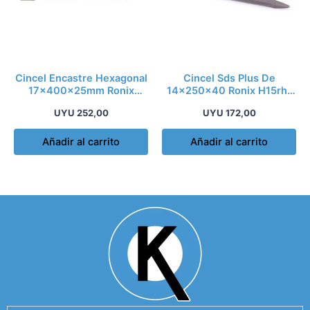
Cincel Encastre Hexagonal
Cincel Sds Plus De
17x400x25mm Ronix
14x250x40 Ronix H15rh-
H15rh-5027
5030
UYU
252,00
UYU
172,00
Añadir al carrito
Añadir al carrito