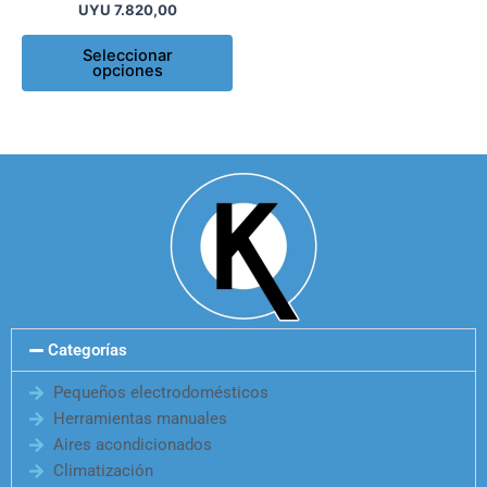
UYU
7.820,00
la
página
Seleccionar
opciones
de
producto
Categorías
Pequeños electrodomésticos
Herramientas manuales
Aires acondicionados
Climatización