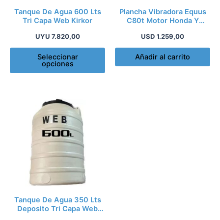
pueden
Tanque De Agua 600 Lts
Plancha Vibradora Equus
elegir
Tri Capa Web Kirkor
C80t Motor Honda Y
Tanque De Agua Ki
en
UYU
7.820,00
USD
1.259,00
la
página
Seleccionar
Añadir al carrito
opciones
de
producto
Este
producto
tiene
múltiples
variantes.
Las
opciones
se
pueden
Tanque De Agua 350 Lts
elegir
Deposito Tri Capa Web
Kirkor
en