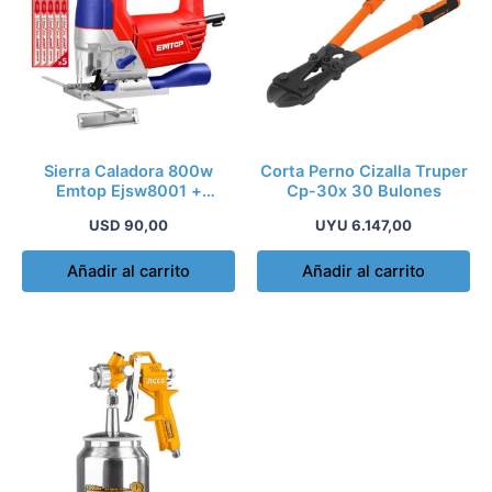
Sierra Caladora 800w
Corta Perno Cizalla Truper
Emtop Ejsw8001 +
Cp-30x 30 Bulones
Cuchillas Industrial
USD
90,00
UYU
6.147,00
Añadir al carrito
Añadir al carrito