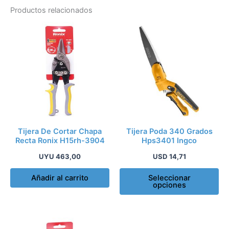
Productos relacionados
Es
pr
tie
múl
var
La
op
se
pu
Tijera De Cortar Chapa
Tijera Poda 340 Grados
ele
Recta Ronix H15rh-3904
Hps3401 Ingco
en
UYU
463,00
USD
14,71
la
pá
Añadir al carrito
Seleccionar
opciones
de
pr