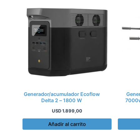
Generador/acumulador Ecoflow
Gener
Delta 2 – 1800 W
7000w
USD
1.899,00
Añadir al carrito