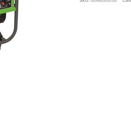
SKU:
GG66500/50
Cat