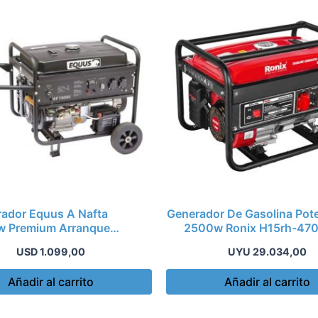
ador Equus A Nafta
Generador De Gasolina Pot
 Premium Arranque
2500w Ronix H15rh-47
Eléctrico
USD
1.099,00
UYU
29.034,00
Añadir al carrito
Añadir al carrito