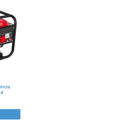
encia
04