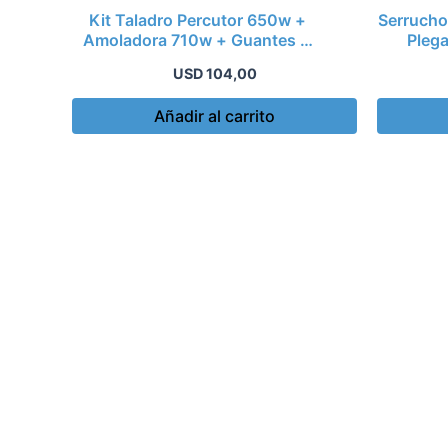
Kit Taladro Percutor 650w +
Serrucho
Amoladora 710w + Guantes +
Plega
Lente
USD
104,00
Añadir al carrito