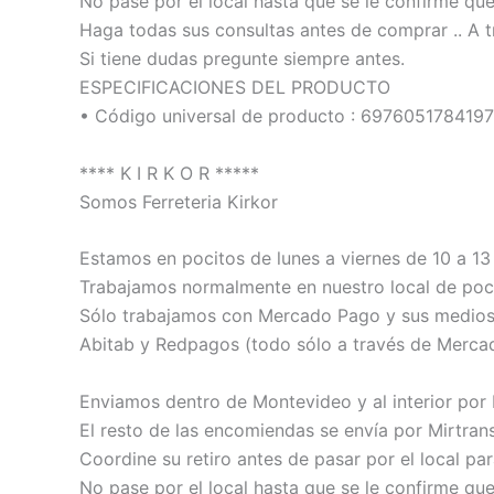
No pase por el local hasta que se le confirme qu
Haga todas sus consultas antes de comprar .. A t
Si tiene dudas pregunte siempre antes.
ESPECIFICACIONES DEL PRODUCTO
• Código universal de producto : 6976051784197
**** K I R K O R *****
Somos Ferreteria Kirkor
Estamos en pocitos de lunes a viernes de 10 a 13 
Trabajamos normalmente en nuestro local de poci
Sólo trabajamos con Mercado Pago y sus medios de
Abitab y Redpagos (todo sólo a través de Merca
Enviamos dentro de Montevideo y al interior por
El resto de las encomiendas se envía por Mirtrans
Coordine su retiro antes de pasar por el local pa
No pase por el local hasta que se le confirme qu