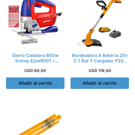
Sierra Caladora 800w
Bordeadora A Bateria 20v
Emtop Ejsw8001 +
C 1 Bat Y Cargador P20s
Cuchillas Industrial
Mango Reg
USD
90,00
USD
119,00
Añadir al carrito
Añadir al carrito