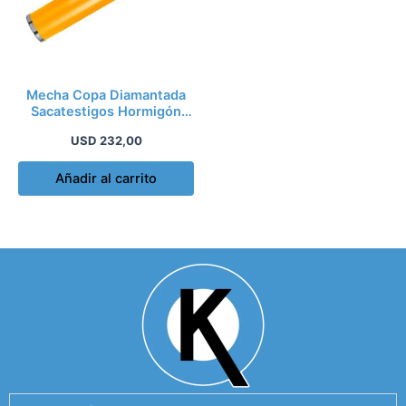
Mecha Copa Diamantada
Sacatestigos Hormigón
152mm X 450mm In
USD
232,00
Añadir al carrito