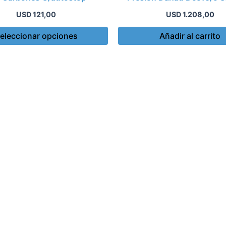
de
USD
121,00
USD
1.208,00
producto
eleccionar opciones
Añadir al carrito