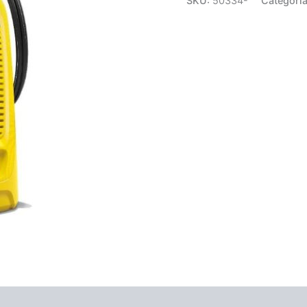
SKU:
50334-
Categorí