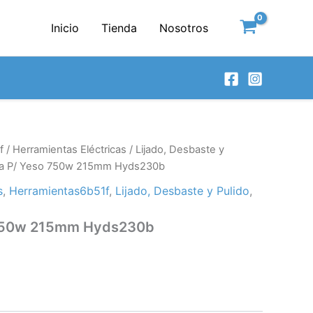
Inicio
Tienda
Nosotros
f
/
Herramientas Eléctricas
/
Lijado, Desbaste y
ora P/ Yeso 750w 215mm Hyds230b
s
,
Herramientas6b51f
,
Lijado, Desbaste y Pulido
,
o 750w 215mm Hyds230b