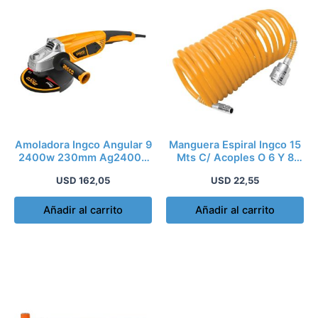
Amoladora Ingco Angular 9
Manguera Espiral Ingco 15
2400w 230mm Ag24008
Mts C/ Acoples O 6 Y 8
2400w 6300rpm
Ah1151.1
USD
162,05
USD
22,55
Añadir al carrito
Añadir al carrito