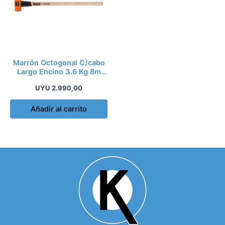
Marrón Octogonal C/cabo
Largo Encino 3.6 Kg 8m
Truper Md
UYU
2.990,00
Añadir al carrito