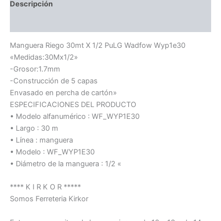
Descripción
Información adicional
Manguera Riego 30mt X 1/2 PuLG Wadfow Wyp1e30
«Medidas:30Mx1/2»
-Grosor:1.7mm
-Construcción de 5 capas
Envasado en percha de cartón»
ESPECIFICACIONES DEL PRODUCTO
• Modelo alfanumérico : WF_WYP1E30
• Largo : 30 m
• Línea : manguera
• Modelo : WF_WYP1E30
• Diámetro de la manguera : 1/2 «
**** K I R K O R *****
Somos Ferreteria Kirkor