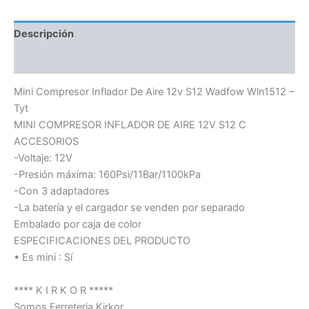
Descripción
Información adicional
Mini Compresor Inflador De Aire 12v S12 Wadfow Wln1512 –
Tyt
MINI COMPRESOR INFLADOR DE AIRE 12V S12 C
ACCESORIOS
-Voltaje: 12V
-Presión máxima: 160Psi/11Bar/1100kPa
-Con 3 adaptadores
-La batería y el cargador se venden por separado
Embalado por caja de color
ESPECIFICACIONES DEL PRODUCTO
• Es mini : Sí
**** K I R K O R *****
Somos Ferreteria Kirkor