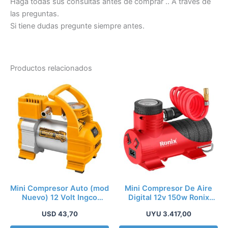
Haga todas sus consultas antes de comprar .. A traves de
las preguntas.
Si tiene dudas pregunte siempre antes.
Productos relacionados
Este
producto
tiene
múltiples
variantes.
Las
opciones
se
pueden
Mini Compresor Auto (mod
Mini Compresor De Aire
elegir
Nuevo) 12 Volt Ingco
Digital 12v 150w Ronix
Aac1408 140psi
H15rh-4264
en
USD
43,70
UYU
3.417,00
la