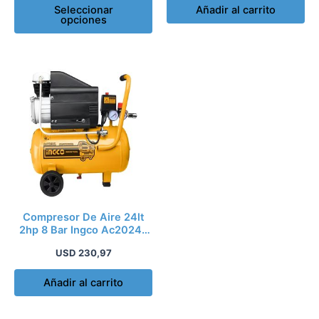
página
Seleccionar
Añadir al carrito
opciones
de
producto
Compresor De Aire 24lt
2hp 8 Bar Ingco Ac20248
Fase Eléctric
USD
230,97
Añadir al carrito