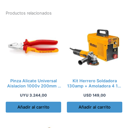
Productos relacionados
Pinza Alicate Universal
Kit Herrero Soldadora
Aislacion 1000v 200mm –
130amp + Amoladora 4 1/2
Knipex Kn021
750w Ingco
UYU
3.244,00
USD
149,00
Añadir al carrito
Añadir al carrito