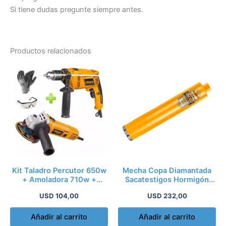
Si tiene dudas pregunte siempre antes.
Productos relacionados
Kit Taladro Percutor 650w
Mecha Copa Diamantada
+ Amoladora 710w +
Sacatestigos Hormigón
Guantes + Lente
152mm X 450mm In
USD
104,00
USD
232,00
Añadir al carrito
Añadir al carrito