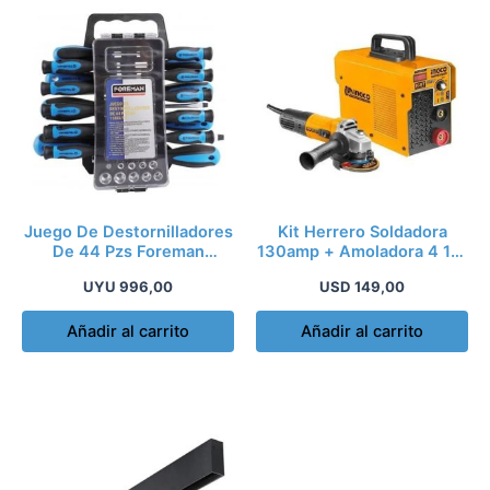
Juego De Destornilladores
Kit Herrero Soldadora
De 44 Pzs Foreman
130amp + Amoladora 4 1/2
Profesional
750w Ingco
UYU
996,00
USD
149,00
Añadir al carrito
Añadir al carrito