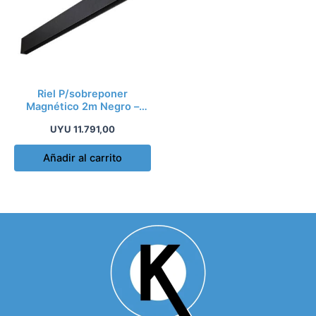
Riel P/sobreponer
Magnético 2m Negro –
Ao1070
UYU
11.791,00
Añadir al carrito