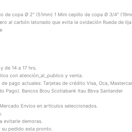
illo de copa Ø 2″ (51mm) 1 Mini cepillo de copa Ø 3/4″ (19
o al carbón latonado que evita la oxidación Rueda de lij
ie
y de 14 a 17 hrs.
tos con atención_al_publico y venta.
 pago actuales: Tarjetas de crédito Visa, Oca, Mastercard
do Pago). Bancos Brou Scotiabank Itau Bbva Santander
 Mercado Envíos en artículos seleccionados.
.
ra evitarle demoras.
e su pedido esta pronto.