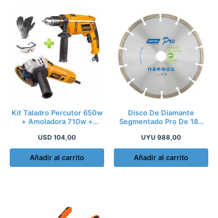
Kit Taladro Percutor 650w
Disco De Diamante
+ Amoladora 710w +
Segmentado Pro De 180
Guantes + Lente
Mm Makitão 7 Kk
USD
104,00
UYU
988,00
Añadir al carrito
Añadir al carrito