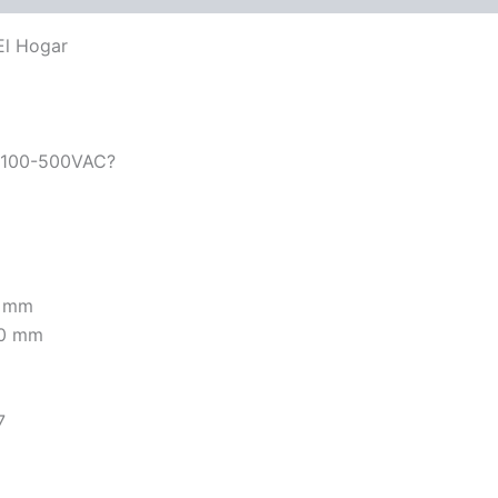
El Hogar
? 100-500VAC?
0 mm
50 mm
7