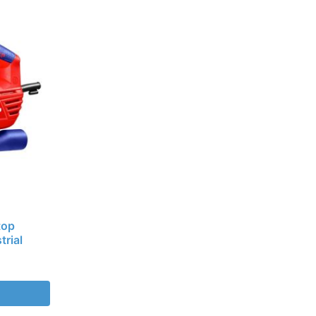
top
trial