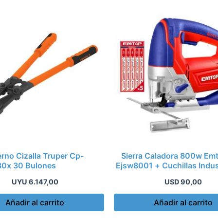
rno Cizalla Truper Cp-
Sierra Caladora 800w Em
30x 30 Bulones
Ejsw8001 + Cuchillas Indus
UYU
6.147,00
USD
90,00
Añadir al carrito
Añadir al carrito