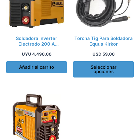
var
La
op
se
pu
Soldadora Inverter
Torcha Tig Para Soldadora
ele
Electrodo 200 A
Equus Kirkor
Profesional Secur Kirkor
en
UYU
4.490,00
USD
59,00
la
pá
Añadir al carrito
Seleccionar
opciones
de
pr