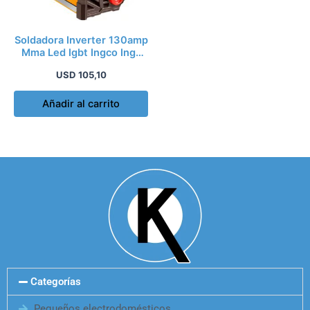
Soldadora Inverter 130amp
Mma Led Igbt Ingco Ing-
mma13028
USD
105,10
Añadir al carrito
Categorías
Pequeños electrodomésticos