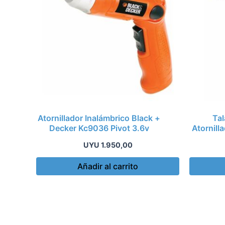
Atornillador Inalámbrico Black +
Tal
Decker Kc9036 Pivot 3.6v
Atornill
UYU
1.950,00
Añadir al carrito