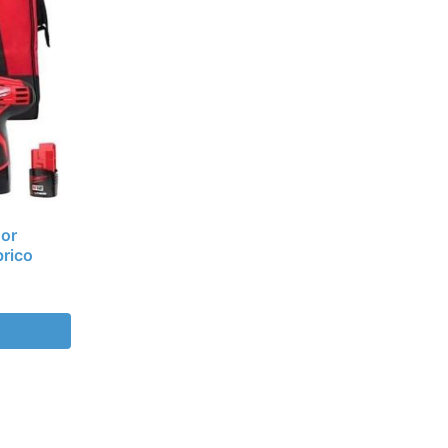
dor
brico