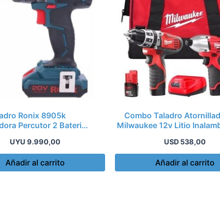
adro Ronix 8905k
Combo Taladro Atornilla
adora Percutor 2 Bateria
Milwaukee 12v Litio Inalam
20v Kir
UYU
9.990,00
USD
538,00
Añadir al carrito
Añadir al carrito