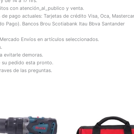
y de 14 a 17 hrs.
tos con atención_al_publico y venta.
 pago actuales: Tarjetas de crédito Visa, Oca, Mastercard
do Pago). Bancos Brou Scotiabank Itau Bbva Santander
 Mercado Envíos en artículos seleccionados.
.
ra evitarle demoras.
e su pedido esta pronto.
raves de las preguntas.