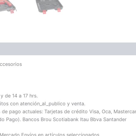
ccesorios
y de 14 a 17 hrs.
tos con atención_al_publico y venta.
 pago actuales: Tarjetas de crédito Visa, Oca, Mastercard
do Pago). Bancos Brou Scotiabank Itau Bbva Santander
 Mercado Envíos en artículos seleccionados.