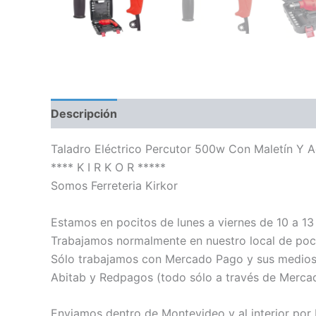
Descripción
Información adicional
Taladro Eléctrico Percutor 500w Con Maletín Y A
**** K I R K O R *****
Somos Ferreteria Kirkor
Estamos en pocitos de lunes a viernes de 10 a 13 
Trabajamos normalmente en nuestro local de poci
Sólo trabajamos con Mercado Pago y sus medios de
Abitab y Redpagos (todo sólo a través de Merca
Enviamos dentro de Montevideo y al interior por