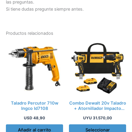
las preguntas.
Si tiene dudas pregunte siempre antes.
Productos relacionados
Es
pr
tie
múl
var
La
op
se
pu
Taladro Percutor 710w
Combo Dewalt 20v Taladro
ele
Ingco Id7108
+ Atornillador Impacto
Dck279d2
en
USD
48,90
UYU
31.570,00
la
pá
Añadir al carrito
Seleccionar