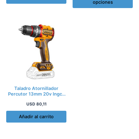
opciones
de
pr
Taladro Atornillador
Percutor 13mm 20v Ingco
Cidli206681
USD
80,11
Añadir al carrito