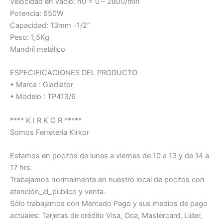
Velocidad en vacío: n0 = 0 – 2800/min
Potencia: 650W
Capacidad: 13mm -1/2”
Peso: 1,5Kg
Mandril metálico
ESPECIFICACIONES DEL PRODUCTO
• Marca : Gladiator
• Modelo : TP413/6
**** K I R K O R *****
Somos Ferreteria Kirkor
Estamos en pocitos de lunes a viernes de 10 a 13 y de 14 a
17 hrs.
Trabajamos normalmente en nuestro local de pocitos con
atención_al_publico y venta.
Sólo trabajamos con Mercado Pago y sus medios de pago
actuales: Tarjetas de crédito Visa, Oca, Mastercard, Lider,