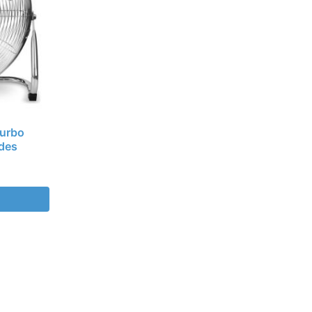
Turbo
ades