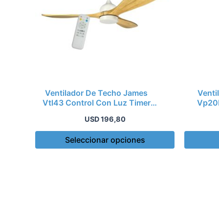
Las
opciones
se
pueden
elegir
en
la
Ventilador De Techo James
Venti
página
Vtl43 Control Con Luz Timer
Vp20b
Kirkor
de
USD
196,80
producto
Seleccionar opciones