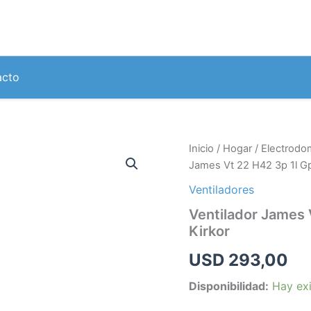
acto
Ventilador
Inicio
/
Hogar
/
Electrodo
James
James Vt 22 H42 3p 1l Gp
Vt
22
Ventiladores
H42
Ventilador James 
3p
Kirkor
1l
Gp
USD
293,00
De
Techo
Disponibilidad:
Hay exi
Gris
Kirkor