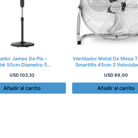
lador James De Pie –
Ventilador Metal De Mesa 
k 50cm Diametro 5
Smartlife 45cm 3 Velocid
Aspas
USD
103,32
USD
89,00
Añadir al carrito
Añadir al carrito