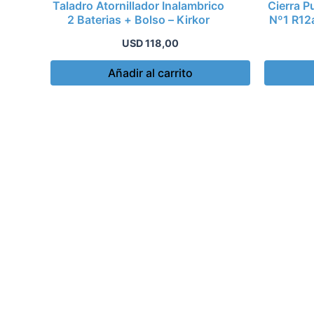
Taladro Atornillador Inalambrico
Cierra P
2 Baterias + Bolso – Kirkor
Nº1 R12
USD
118,00
Añadir al carrito