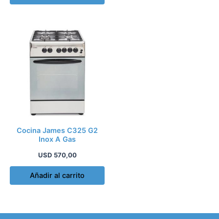
producto
Cocina James C325 G2
Inox A Gas
USD
570,00
Añadir al carrito