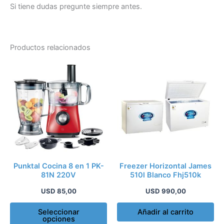
Si tiene dudas pregunte siempre antes.
Productos relacionados
Este
producto
tiene
múltiples
variantes.
Las
opciones
se
pueden
Punktal Cocina 8 en 1 PK-
Freezer Horizontal James
elegir
81N 220V
510l Blanco Fhj510k
en
USD
85,00
USD
990,00
la
página
Seleccionar
Añadir al carrito
opciones
de