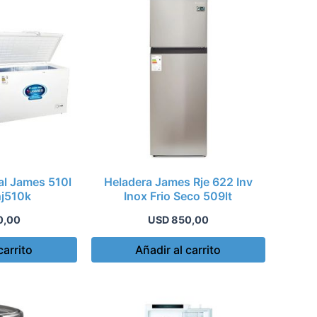
al James 510l
Heladera James Rje 622 Inv
hj510k
Inox Frio Seco 509lt
0,00
USD
850,00
carrito
Añadir al carrito