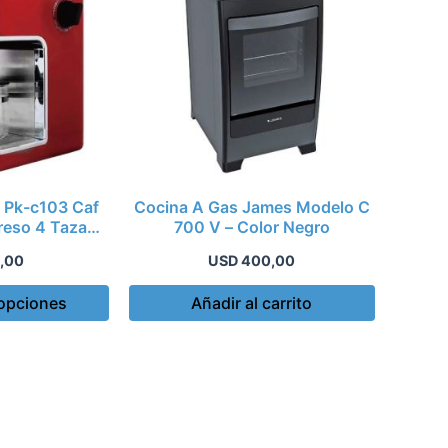
tiene
múltiples
variantes.
Las
opciones
se
pueden
elegir
l Pk-c103 Caf
Cocina A Gas James Modelo C
en
reso 4 Tazas
700 V – Color Negro
la
w
página
,00
USD
400,00
de
 opciones
Añadir al carrito
producto