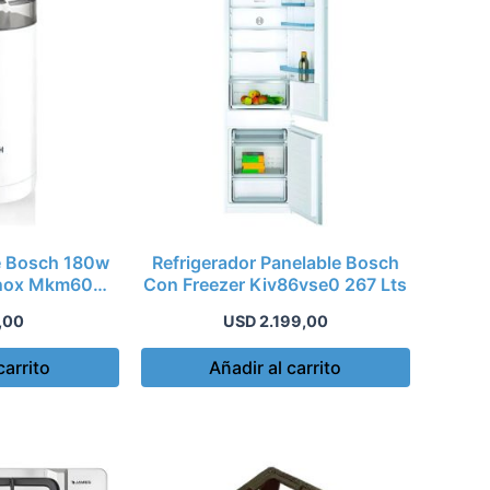
fe Bosch 180w
Refrigerador Panelable Bosch
 Inox Mkm6003
Con Freezer Kiv86vse0 267 Lts
,00
USD
2.199,00
carrito
Añadir al carrito