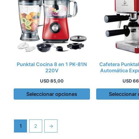
tiene
múltiples
variantes.
Las
opciones
se
pueden
elegir
Punktal Cocina 8 en 1 PK-81N
Cafetera Punkta
en
220V
Automática Exp
la
800
página
USD
85,00
USD
66
de
Seleccionar opciones
Seleccionar
producto
1
2
→