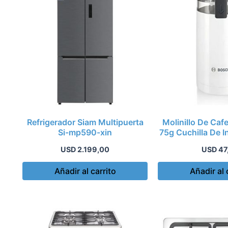
Refrigerador Siam Multipuerta
Molinillo De Ca
Si-mp590-xin
75g Cuchilla De
Bl
USD
2.199,00
USD
47
Añadir al carrito
Añadir al 