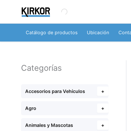
Ir
al
contenido
Catálogo de productos
Ubicación
Cont
Categorías
Accesorios para Vehículos
+
Agro
+
Animales y Mascotas
+