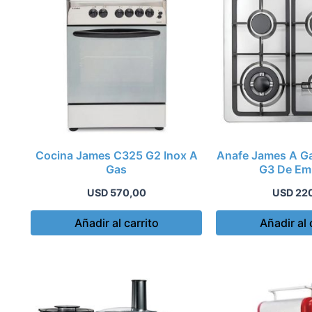
Cocina James C325 G2 Inox A
Anafe James A Ga
Gas
G3 De Em
USD
570,00
USD
22
Añadir al carrito
Añadir al 
Este
producto