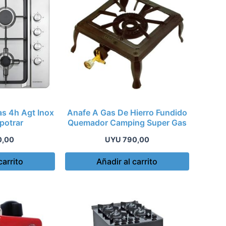
s 4h Agt Inox
Anafe A Gas De Hierro Fundido
potrar
Quemador Camping Super Gas
0,00
UYU
790,00
carrito
Añadir al carrito
Este
producto