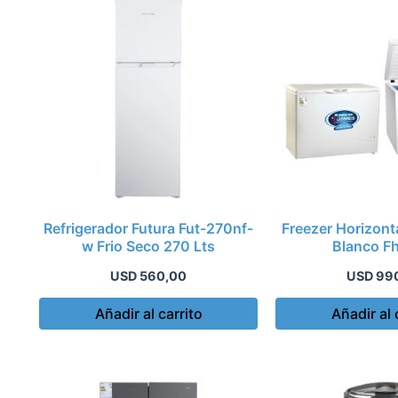
Refrigerador Futura Fut-270nf-
Freezer Horizont
w Frio Seco 270 Lts
Blanco F
USD
560,00
USD
99
Añadir al carrito
Añadir al 