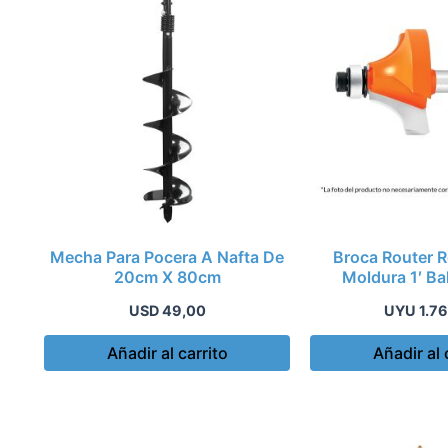
Mecha Para Pocera A Nafta De
Broca Router 
20cm X 80cm
Moldura 1′ Ba
USD
49,00
UYU
1.7
Añadir al carrito
Añadir al 