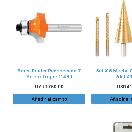
Broca Router Redondeado 1′
Set X 6 Mecha 
Balero Truper 11469
Akds2
UYU
1.750,00
USD
41
Añadir al carrito
Añadir al 