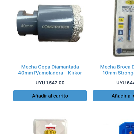
Mecha Copa Diamantada
Mecha Broca 
40mm P/amoladora – Kirkor
10mm Stronge
UYU
1.542,00
UYU
64
Añadir al carrito
Añadir al 