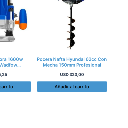
dora 1600w
Pocera Nafta Hyundai 62cc Con
 Wadfow
Mecha 150mm Profesional
01 P G
5,25
USD
323,00
carrito
Añadir al carrito