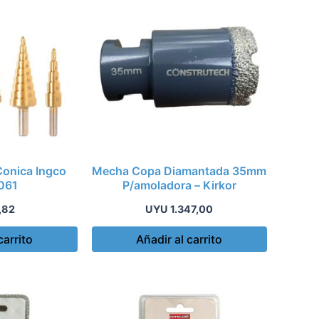
Conica Ingco
Mecha Copa Diamantada 35mm
061
P/amoladora – Kirkor
,82
UYU
1.347,00
carrito
Añadir al carrito