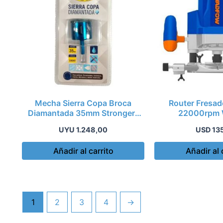
Mecha Sierra Copa Broca
Router Fresa
Diamantada 35mm Stronger-
22000rpm
Kirkor
Wer15160
UYU
1.248,00
USD
13
Añadir al carrito
Añadir al 
1
2
3
4
→