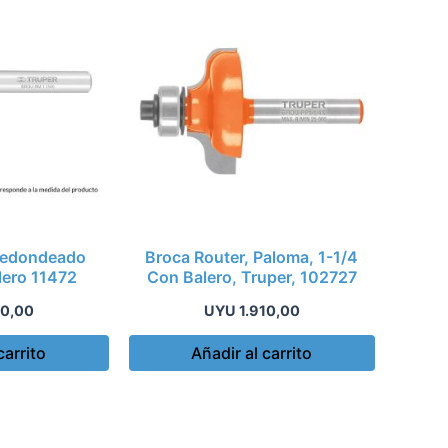
Redondeado
Broca Router, Paloma, 1-1/4
lero 11472
Con Balero, Truper, 102727
60,00
UYU
1.910,00
carrito
Añadir al carrito