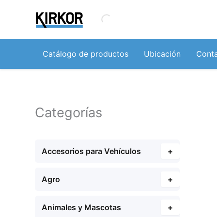
Ir
al
contenido
Catálogo de productos
Ubicación
Cont
Categorías
Accesorios para Vehículos
+
Agro
+
Animales y Mascotas
+