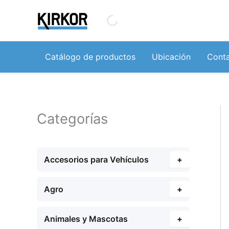
Ir
al
contenido
Catálogo de productos
Ubicación
Cont
Categorías
Accesorios para Vehículos
+
Agro
+
Animales y Mascotas
+