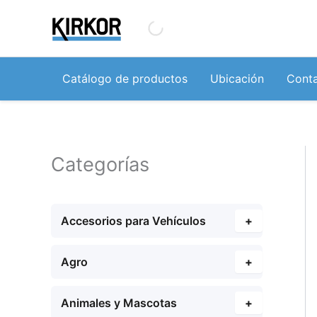
Ir
al
contenido
Catálogo de productos
Ubicación
Cont
Categorías
Accesorios para Vehículos
+
Agro
+
Animales y Mascotas
+