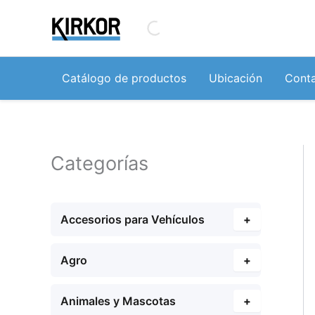
Ir
al
contenido
Catálogo de productos
Ubicación
Cont
Categorías
Accesorios para Vehículos
+
Agro
+
Animales y Mascotas
+