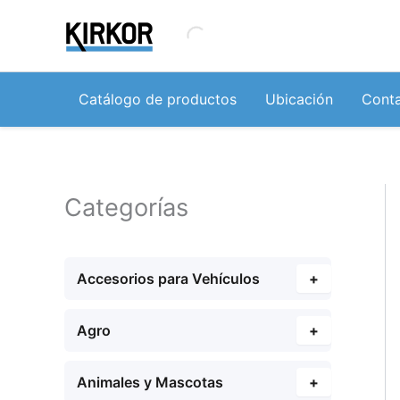
Ir
al
contenido
Catálogo de productos
Ubicación
Cont
Categorías
Accesorios para Vehículos
+
Agro
+
Animales y Mascotas
+