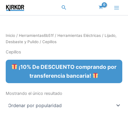
Ir
Buscar
al
contenido
Inicio
/
Herramientas6b51f
/
Herramientas Eléctricas
/
Lijado,
Desbaste y Pulido
/ Cepillos
Cepillos
¡10% De DESCUENTO comprando por
transferencia bancaria!
Mostrando el único resultado
Este