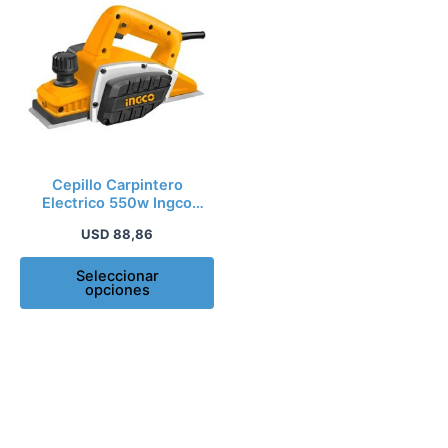
producto
tiene
múltiples
variantes.
Las
opciones
se
pueden
Cepillo Carpintero
elegir
Electrico 550w Ingco
Pl5508
en
USD
88,86
la
página
Seleccionar
opciones
de
producto