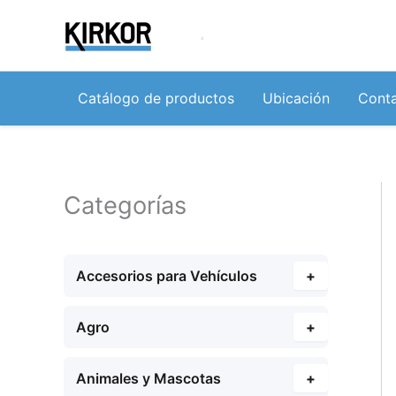
Ir
al
contenido
Catálogo de productos
Ubicación
Cont
Categorías
Accesorios para Vehículos
+
Agro
+
Animales y Mascotas
+