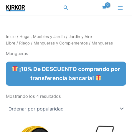
Ordenado
Ir
por
Buscar
popularidad
al
contenido
Inicio
/
Hogar, Muebles y Jardín
/
Jardín y Aire
Libre
/
Riego
/
Mangueras y Complementos
/ Mangueras
Mangueras
¡10% De DESCUENTO comprando por
transferencia bancaria!
Mostrando los 4 resultados
Este