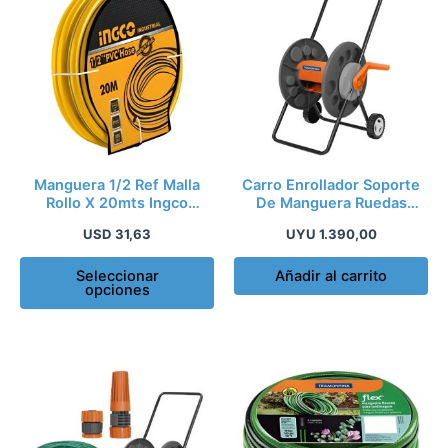
producto
tiene
múltiples
variantes.
Las
opciones
se
pueden
Manguera 1/2 Ref Malla
Carro Enrollador Soporte
elegir
Rollo X 20mts Ingco
De Manguera Ruedas
Hph2001
55mts Tramontina
en
USD
31,63
UYU
1.390,00
la
página
Seleccionar
Añadir al carrito
opciones
de
producto