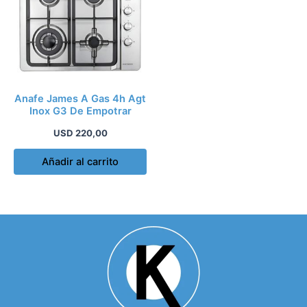
Anafe James A Gas 4h Agt
Inox G3 De Empotrar
USD
220,00
Añadir al carrito